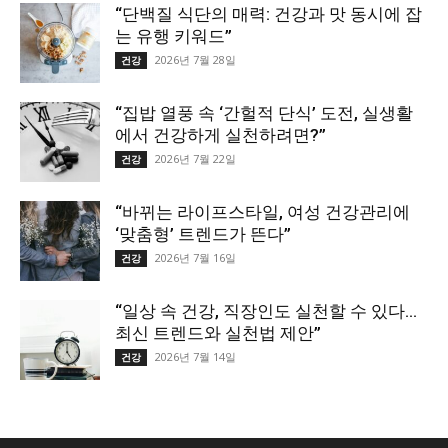
“단백질 식단의 매력: 건강과 맛 동시에 잡
는 유행 키워드”
2026년 7월 28일
건강
“집밥 열풍 속 ‘간헐적 단식’ 도전, 실생활
에서 건강하게 실천하려면?”
2026년 7월 22일
건강
“바뀌는 라이프스타일, 여성 건강관리에
‘맞춤형’ 트렌드가 뜬다”
2026년 7월 16일
건강
“일상 속 건강, 직장인도 실천할 수 있다…
최신 트렌드와 실천법 제안”
2026년 7월 14일
건강