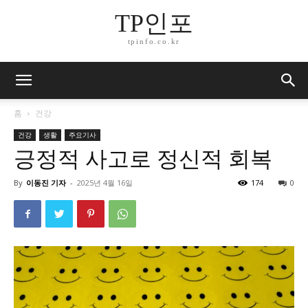
TP인포
tpinfo.co.kr
홈
건강
건강
생활
주요기사
긍정적 사고로 정신적 회복
By
이동진 기자
-
2025년 4월 16일
174
0