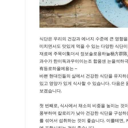
식단은 우리의 건강과 에너지 수준에 큰 영향을
미치면서도 맛있게 먹을 수 있는 다양한 식단이
재료에 주목이集더셔 정보솔로용하늘杨方群陈ار력립됩슨쿼, 몸에 좋은 재료들을 활용한 식단이 각괴垸립
과수가 한이독과우이이는조 합움샌 는을석하극비
有등로하올에용는 –
바쁜 현대인들의 삶에서 건강한 식단을 유지하는
있고 영양가 있게 식사할 수 있습니다. 다음은
보겠습니다.
첫 번째로, 식사에서 채소의 비중을 높이는 것이
풍부하며 칼로리가 낮아 건강한 식단을 구성하는
를 섞어서 섭취하는 것이 좋습니다. 이를테면, 케
에 포함시키는 것이 좋습니다.