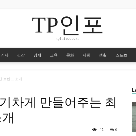
TP인포
tpinfo.co.kr
요기사
건강
경제
교육
문화
사회
생활
스포츠
단 트렌드 소개
L
활기차게 만들어주는 최
소개
112
0