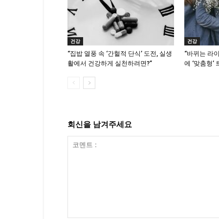
건강
건강
“집밥 열풍 속 ‘간헐적 단식’ 도전, 실생
“바뀌는 라
활에서 건강하게 실천하려면?”
에 ‘맞춤형’
회신을 남겨주세요