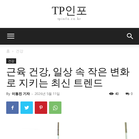
TP인포
tpinfo.co.kr
홈
건강
건강
근육 건강, 일상 속 작은 변화
로 지키는 최신 트렌드
By
이동진 기자
-
2026년 5월 11일
40
0