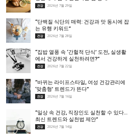
2026년 7월 29일
건강
“단백질 식단의 매력: 건강과 맛 동시에 잡
는 유행 키워드”
2026년 7월 28일
건강
“집밥 열풍 속 ‘간헐적 단식’ 도전, 실생활
에서 건강하게 실천하려면?”
2026년 7월 22일
건강
“바뀌는 라이프스타일, 여성 건강관리에
‘맞춤형’ 트렌드가 뜬다”
2026년 7월 16일
건강
“일상 속 건강, 직장인도 실천할 수 있다…
최신 트렌드와 실천법 제안”
2026년 7월 14일
건강